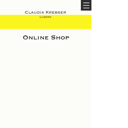
Online Shop
Leider ist das gewünschte Produkt nicht lieferbar
Mein Benutzerkonto
Bestellungen verfolgen
Warenkorb
Preise anzeigen in:
CHF